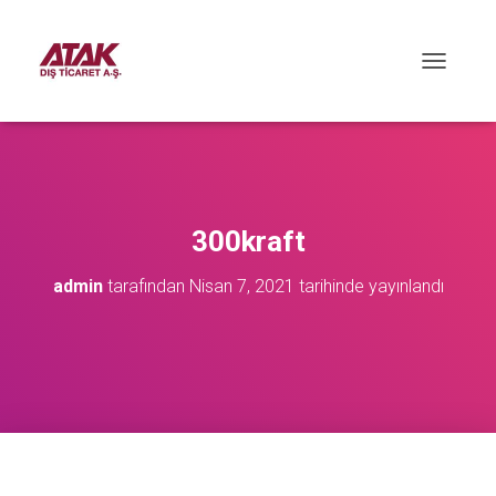
M
E
N
Ü
Y
Ü
A
Ç
300kraft
/
K
admin
tarafından
Nisan 7, 2021
tarihinde yayınlandı
A
P
A