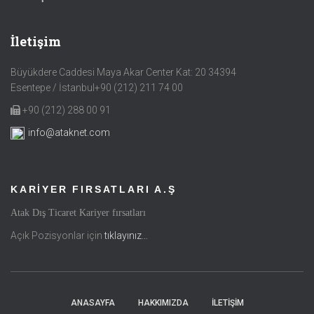
İletişim
Büyükdere Caddesi Maya Akar Center Kat: 20 34394
Esentepe / İstanbul+90 (212) 211 74 00
+90 (212) 288 00 91
info@ataknet.com
KARİYER FIRSATLARI A.Ş
Atak Dış Ticaret Kariyer fırsatları
Açık Pozisyonlar için
tıklayınız…
ANASAYFA
HAKKIMIZDA
İLETIŞIM