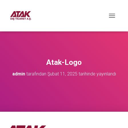
M
E
N
Ü
Y
Ü
A
Ç
Atak-Logo
/
K
admin
tarafından
Şubat 11, 2025
tarihinde yayınlandı
A
P
A