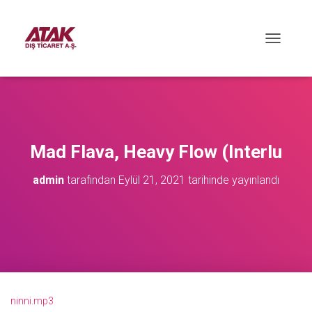
M
E
N
Ü
Y
Ü
A
Ç
Mad Flava, Heavy Flow (Interlu
/
K
admin
tarafından
Eylül 21, 2021
tarihinde yayınlandı
A
P
A
ninni.mp3