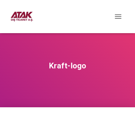
M
E
N
Ü
Y
Ü
A
Ç
Kraft-logo
/
K
A
P
A