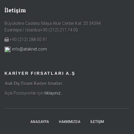
İletişim
Büyükdere Caddesi Maya Akar Center Kat: 20 34394
Esentepe / İstanbul+90 (212) 211 74 00
+90 (212) 288 00 91
info@ataknet.com
KARİYER FIRSATLARI A.Ş
Atak Dış Ticaret Kariyer fırsatları
Açık Pozisyonlar için
tıklayınız…
ANASAYFA
HAKKIMIZDA
İLETIŞIM