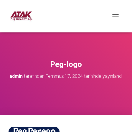
M
E
N
Ü
Y
Ü
A
Ç
Peg-logo
/
K
admin
tarafından
Temmuz 17, 2024
tarihinde yayınlandı
A
P
A